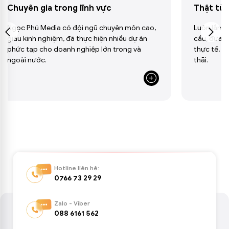
a trong lĩnh vực
Thật từ tư vấn
edia có đội ngũ chuyên môn cao,
Luôn lắng nghe kỹ lưỡng
ghiệm, đã thực hiện nhiều dự án
cầu, đưa ra giải pháp ph
o doanh nghiệp lớn trong và
thực tế, tiết kiệm nhất 
.
thãi.
Hotline liên hệ:
0766 73 29 29
Zalo - Viber
088 6161 562