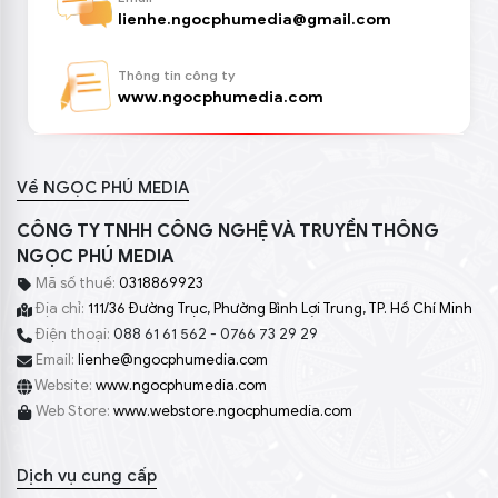
lienhe.ngocphumedia@gmail.com
Thông tin công ty
www.ngocphumedia.com
Về NGỌC PHÚ MEDIA
CÔNG TY TNHH CÔNG NGHỆ VÀ TRUYỀN THÔNG
NGỌC PHÚ MEDIA
Mã số thuế:
0318869923
Địa chỉ:
111/36 Đường Trục, Phường Bình Lợi Trung, TP. Hồ Chí Minh
Điện thoại:
088 61 61 562 - 0766 73 29 29
Email:
lienhe@ngocphumedia.com
Website:
www.ngocphumedia.com
Web Store:
www.webstore.ngocphumedia.com
Dịch vụ cung cấp