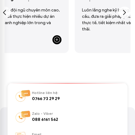
huyên môn cao,
Luôn lắng nghe kỹ lưỡng, phân tích đúng n
n nhiều dự án
cầu, đưa ra giải pháp phù hợp – minh bạch
ớn trong và
thực tế, tiết kiệm nhất và không tô vẽ thừ
thãi.
Hotline liên hệ:
0766 73 29 29
Zalo - Viber
088 6161 562
Email