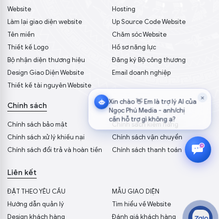
Website
Hosting
Làm lại giao diện website
Up Source Code Website
Tên miền
Chăm sóc Website
Thiết kế Logo
Hồ sơ năng lực
Bộ nhận diện thương hiệu
Đăng ký Bộ công thương
Design Giao Diện Website
Email doanh nghiệp
Thiết kế tài nguyên Website
×
Xin chào 👋 Em là trợ lý AI của
Chính sách
Ngọc Phú Media - anh/chị
cần hỗ trợ gì không ạ?
Chính sách bảo mật
Chính sách kiểm hàng
Chính sách xử lý khiếu nại
Chính sách vận chuyển
Chính sách đổi trả và hoàn tiền
Chính sách thanh toán
Liên kết
ĐẶT THEO YÊU CẦU
MẪU GIAO DIỆN
Hướng dẫn quản lý
Tìm hiểu về Website
Design khách hàng
Đánh giá khách hàng